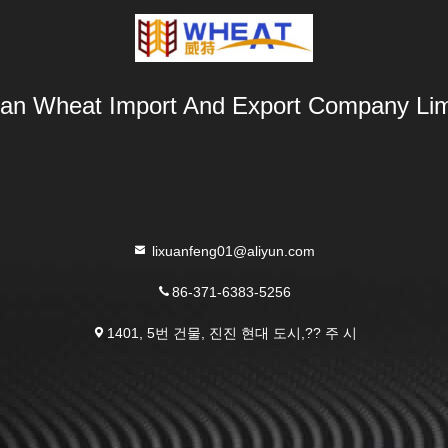
an Wheat Import And Export Company Lim
lixuanfeng01@aliyun.com
86-371-6383-5256
1401, 5번 건물, 진진 현대 도시,?? 주 시