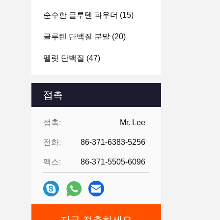
순수한 글루텐 파우더
(15)
글루텐 단백질 분말
(20)
펠릿 단백질
(47)
접촉
접촉:
Mr. Lee
전화:
86-371-6383-5256
팩스:
86-371-5505-6096