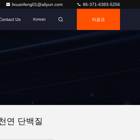
lixuanfeng01@aliyun.com
86-371-6383-5256
Contact Us
따옴표
Korean
 천연 단백질