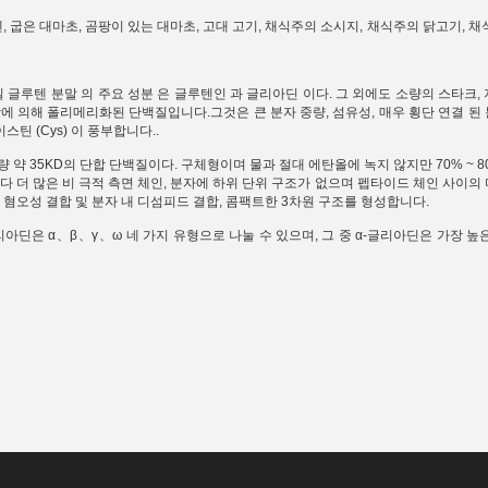
텐, 굽은 대마초, 곰팡이 있는 대마초, 고대 고기, 채식주의 소시지, 채식주의 닭고기,
밀 글루텐 분말 의 주요 성분 은 글루텐인 과 글리아딘 이다. 그 외에도 소량의 스타크,
에 의해 폴리메리화된 단백질입니다.그것은 큰 분자 중량, 섬유성, 매우 횡단 연결 된
사이스틴 (Cys) 이 풍부합니다..
 약 35KD의 단합 단백질이다. 구체형이며 물과 절대 에탄올에 녹지 않지만 70% ~ 
다 더 많은 비 극적 측면 체인, 분자에 하위 단위 구조가 없으며 펩타이드 체인 사이
 혐오성 결합 및 분자 내 디섬피드 결합, 콤팩트한 3차원 구조를 형성합니다.
리아딘은 α、β、γ、ω 네 가지 유형으로 나눌 수 있으며, 그 중 α-글리아딘은 가장 