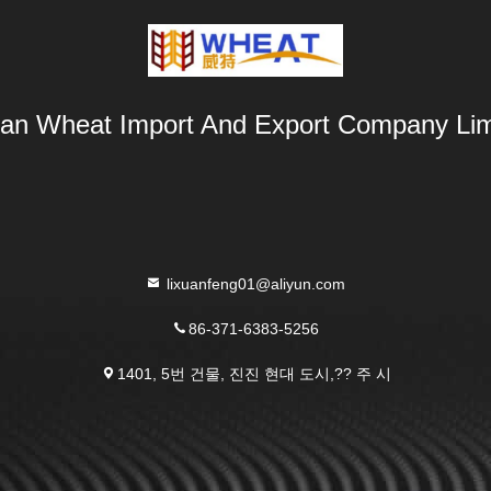
an Wheat Import And Export Company Lim
lixuanfeng01@aliyun.com
86-371-6383-5256
1401, 5번 건물, 진진 현대 도시,?? 주 시