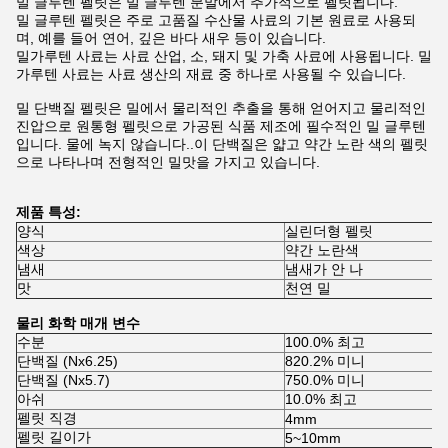
밀 글루텐 펠릿은 밀 글루텐 분말에서 추가적으로 펠릿됩니다.
밀 글루텐 펠릿은 주로 고품질 수산물 사료의 기본 원료로 사용되
며, 예를 들어 연어, 깊은 바다 새우 등이 있습니다.
밀가루텐 사료는 사료 산업, 소, 돼지 및 가축 사료에 사용됩니다. 밀
가루텐 사료는 사료 생산의 재료 중 하나로 사용될 수 있습니다.
밀 단백질 펠릿은 밀에서 물리적인 추출을 통해 얻어지고 물리적인
진압으로 원통형 펠릿으로 가공된 식품 제조에 필수적인 밀 글루텐
입니다. 물에 녹지 않습니다..이 단백질은 얇고 약간 노란 색의 펠릿
으로 나타나며 전형적인 밀맛을 가지고 있습니다.
제품 특성:
양식
실린더형 펠릿
색상
약간 노란색
냄새
냄새가 안 나
맛
천연 밀
물리 화학 매개 변수
수분
100.0% 최고
단백질 (Nx6.25)
820.2% 미니
단백질 (Nx5.7)
750.0% 미니
아쉬
10.0% 최고
펠릿 직경
4mm
펠릿 길이가
5~10mm