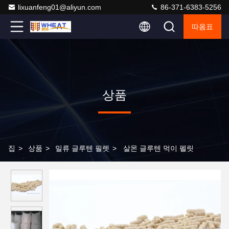
lixuanfeng01@aliyun.com
86-371-6383-5256
따옴표
상품
집
>
상품
>
밀류 글루텐 필렛
>
살몬 글루텐 먹이 펠릿