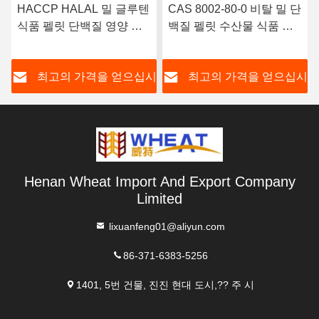
HACCP HALAL 밀 글루텐
CAS 8002-80-0 비탈 밀 단
식품 펠릿 단백질 영양 첨
백질 펠릿 수산물 식품 첨
가물
가물
시
최고의 가격을 얻으십시
최고의 가격을 얻으십시
오
오
Henan Wheat Import And Export Company
Limited
lixuanfeng01@aliyun.com
86-371-6383-5256
1401, 5번 건물, 진진 현대 도시,?? 주 시