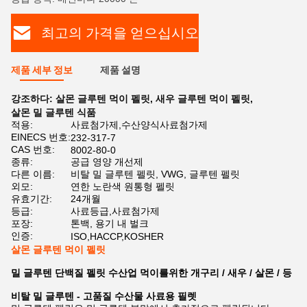
최고의 가격을 얻으십시오
제품 세부 정보
제품 설명
강조하다:
살몬 글루텐 먹이 펠릿
,
새우 글루텐 먹이 펠릿
,
살몬 밀 글루텐 식품
적용:
사료첨가제,수산양식사료첨가제
EINECS 번호:
232-317-7
CAS 번호:
8002-80-0
종류:
공급 영양 개선제
다른 이름:
비탈 밀 글루텐 펠릿, VWG, 글루텐 펠릿
외모:
연한 노란색 원통형 펠릿
유효기간:
24개월
등급:
사료등급,사료첨가제
포장:
톤백, 용기 내 벌크
인증:
ISO,HACCP,KOSHER
살몬 글루텐 먹이 펠릿
밀 글루텐 단백질 펠릿 수산업 먹이를위한 개구리 / 새우 / 살몬 / 등
비탈 밀 글루텐 - 고품질 수산물 사료용 필렛