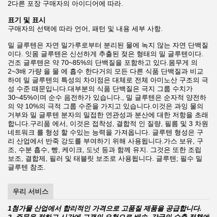
2다른 포장 구매자의 아이디어에 따라.
표기 및 표시
구매자의 선택에 따라 언어, 패턴 및 내용 세부 사항.
밀 글루텐은 자연 밀가루로부터 분리된 물에 녹지 않는 자연 단백질
이다. 잇몸 글루텐은 신선하게 추출된 젖은 형태의 밀 글루텐이다.
건조 글루텐은 약 70~85%의 단백질을 포함하고 있다.몸무게 의
2~3배 가량 을 물 에 흡수 한다거의 모든 다른 식품 단백질과 비교
하여 밀 글루텐의 특성의 차이점은 대체로 전체 아미노산 구조의 극
성 수준 때문입니다.대부분의 식품 단백질은 극지 그룹 수치가
30~45%이며 순수 음전하가 있습니다., 밀 글루텐은 순자적 양전하
의 약 10%의 극적 그룹 수준을 가지고 있습니다.이것은 과잉 물의
거부와 밀 글루텐 분자의 밀접한 연관성과 분산에 대한 저항을 초래
합니다.구리품 에서, 이것은 접착성, 결합적 인 질량, 필름 및 3 차원
네트워크 를 형성 할 수있는 능력을 가져옵니다. 글루텐 형성은 구
리 산업에서 반죽 강도를 부여하기 위해 사용됩니다.가스 보유, 구
조, 수분 흡수, 빵, 케이크, 도넛 등과 함께 유지. 그것은 또한 조립
보조, 결합제, 필러 및 태블릿 보조로 사용됩니다. 글루텐; 필수 밀
글루텐 참조.
우리 서비스
1첨가물 산업에서 합리적인 가격으로 고품질 제품을 공급합니다.