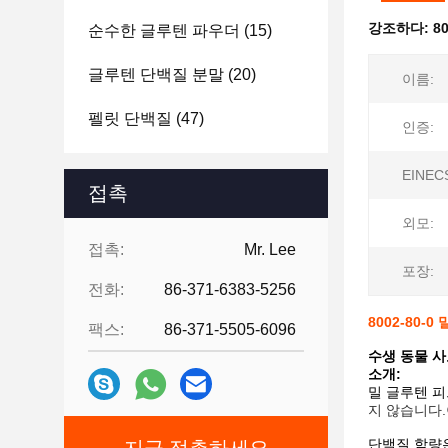
강조하다:
8
순수한 글루텐 파우더
(15)
글루텐 단백질 분말
(20)
이름:
펠릿 단백질
(47)
인증:
EINEC
접촉
외모:
접촉:
Mr. Lee
포장:
전화:
86-371-6383-5256
8002-80
팩스:
86-371-5505-6096
수생 동물 사
소개:
밀 글루텐 피
지 않습니다.
단백질 함량은