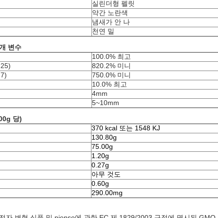
실린더형 펠릿
약간 노란색
냄새가 안 나
천연 밀
개 변수
100.0% 최고
25)
820.2% 미니
7)
750.0% 미니
10.0% 최고
4mm
5~10mm
00g 당)
370 kcal 또는 1548 KJ
130.80g
75.00g
1.20g
0.27g
아무 것도
0.60g
290.00mg
자 변형 식품 및 pienso에 관한 EC 제 1829/2003 규정에 명시된 