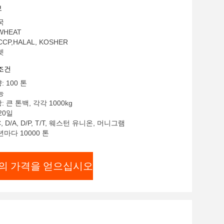
보
국
WHEAT
CCP,HALAL, KOSHER
렛
조건
 100 톤
능
 큰 톤백, 각각 1000kg
20일
, D/A, D/P, T/T, 웨스턴 유니온, 머니그램
년마다 10000 톤
의 가격을 얻으십시오