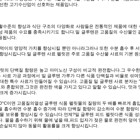
신선한 고기수산업이 선호하는 제품입니다.
활수준의 향상과 식단 구조의 다양화로 사람들은 전통적인 제품에 대한 
성 제품의 수요를 충족시키기도 합니다.밀 글루텐은 고품질의 수산물인 갈
용됩니다.
먹이의 영양적 가치를 향상시킬 뿐만 아니라그러나 또한 수분 흡수 후 서
향상시킵니다.밀 글루텐 사료 펠릿은 주로 고품질 수산물 사료의 기본 원료
펠릿의 단백질 함량은 높고 아미노산 구성이 비교적 완전합니다.그 우수한
- 사료 가공 과정에서 밀 글루텐 가루가 다른 식품 단백질과 비율로 섞여
대한 특수 사료가 만들어질 수 있습니다. 고품질 밀 글루텐 사료 분자는 "
료와 혼합되면,그것은 완전한 색을 가지고 있다고 말할 수 있습니다, 맛과 
 크게 증가시킵니다.
80°C이면 고품질의
열성 글루텐 식품 펠릿
물의 질량의 두 배를 빠르게 흡입
 흡수하면 수분 흡수 증가에 따라 단백질 함량이 감소하여 수분 함량이 6
물 보유를 향상시킬 수 있습니다.언제?
밀 글루텐 피드 펠릿
다른 식품 성
. 물을 흡수하기 위해 물에 넣을 때,피드 입자가 젖은 물로 완전히 덮여
 손실되지 않아 동물의 활용률을 크게 향상시킵니다.