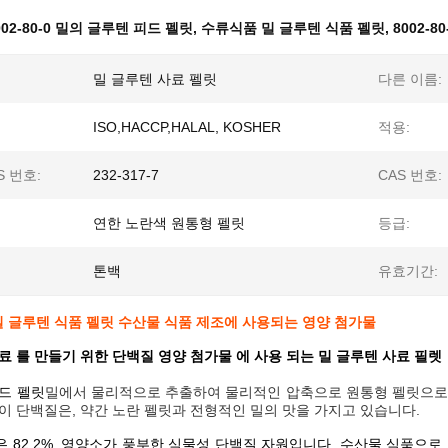
002-80-0 밀의 글루텐 피드 펠릿
,
수류식품 밀 글루텐 식품 펠릿
,
8002-8
밀 글루텐 사료 펠릿
다른 이름:
ISO,HACCP,HALAL, KOSHER
적용:
S 번호:
232-317-7
CAS 번호:
연한 노란색 원통형 펠릿
등급:
톤백
유효기간:
-0 밀 글루텐 식품 펠릿 수산물 식품 제조에 사용되는 영양 첨가물
료 를 만들기 위한 단백질 영양 첨가물 에 사용 되는 밀 글루텐 사료 필렛
드 펠릿
밀에서 물리적으로 추출하여 물리적인 압축으로 원통형 펠릿으로 
이 단백질은, 약간 노란 펠릿과 전형적인 밀의 맛을 가지고 있습니다.
 82.2%, 영양소가 풍부한 식물성 단백질 자원입니다. 수산물 식품으로