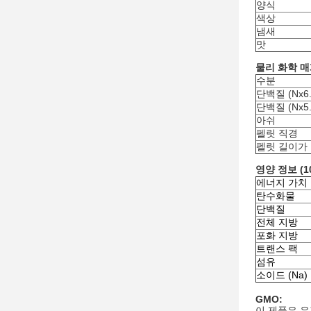
양식
색상
냄새
맛
물리 화학 매
수분
단백질 (Nx6.
단백질 (Nx5.
아쉬
펠릿 직경
펠릿 길이가
영양 정보 (1
에너지 가치
탄수화물
단백질
전체 지방
포화 지방
트랜스 팩
섬유
소이드 (Na)
GMO:
이 제품은 유전