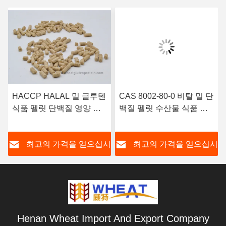
HACCP HALAL 밀 글루텐
CAS 8002-80-0 비탈 밀 단
식품 펠릿 단백질 영양 첨
백질 펠릿 수산물 식품 첨
가물
가물
시
최고의 가격을 얻으십시
최고의 가격을 얻으십시
오
오
Henan Wheat Import And Export Company