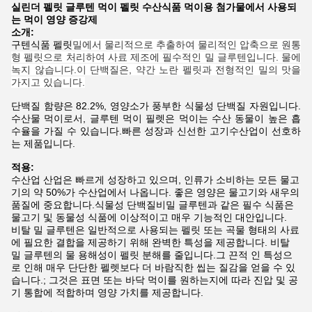
실린더 펠릿 글루텐 먹이 펠릿 수산식품 먹이용 첨가물에서 사용되
는 먹이 영양 증강제
소개:
구텐식품 펠릿
밀에서 물리적으로 추출하여 물리적인 압축으로 원통
형 펠릿으로 처리하여 사료 제조에 필수적인 밀 글루텐입니다. 물에
녹지 않습니다.이 단백질은, 약간 노란 펠릿과 전형적인 밀의 맛을
가지고 있습니다.
단백질 함량은 82.2%, 영양소가 풍부한 식물성 단백질 자원입니다.
수산물 먹이로서, 글루텐 먹이 필렛은 먹이는 수산 동물이 높은 흡
수율을 가질 수 있습니다.빠른 성장과 신선한 고기수산업이 선호하
는 제품입니다.
적용:
수산업 산업은 빠르게 성장하고 있으며, 인류가 소비하는 모든 물고
기의 약 50%가 수산업에서 나옵니다. 좋은 영양은 물고기와 새우의
품질에 중요합니다.식물성 단백질비밀 글루텐과 같은 필수 식품은
물고기 및 동물성 식품에 이상적이고 매우 기능적인 대안입니다.
비탈 밀 글루텐은 일반적으로 사용되는 펠릿 또는 곡물 형태의 사료
에 필요한 결합을 제공하기 위해 완벽한 특성을 제공합니다. 비탈
밀 글루텐의 물 용해성이 펠릿 분해를 줄입니다.그 끈적 인 특성으
로 인해 매우 단단한 펠렛보다 더 바람직한 씹는 질감을 얻을 수 있
습니다.; 그것은 표면 또는 바닥 먹이를 원하는지에 따라 진압 및 공
기 통합에 적합하며 영양 가치를 제공합니다.