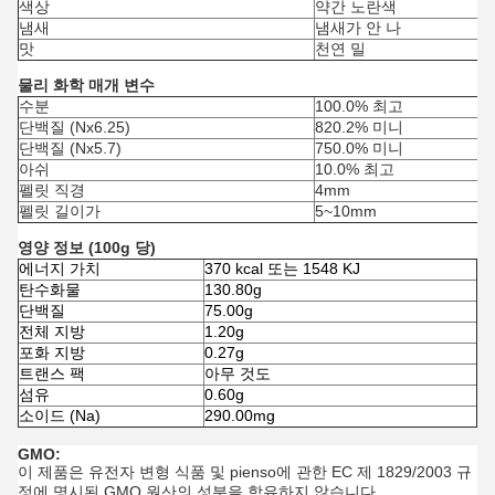
색상
약간 노란색
냄새
냄새가 안 나
맛
천연 밀
물리 화학 매개 변수
수분
100.0% 최고
단백질 (Nx6.25)
820.2% 미니
단백질 (Nx5.7)
750.0% 미니
아쉬
10.0% 최고
펠릿 직경
4mm
펠릿 길이가
5~10mm
영양 정보 (100g 당)
에너지 가치
370 kcal 또는 1548 KJ
탄수화물
130.80g
단백질
75.00g
전체 지방
1.20g
포화 지방
0.27g
트랜스 팩
아무 것도
섬유
0.60g
소이드 (Na)
290.00mg
GMO:
이 제품은 유전자 변형 식품 및 pienso에 관한 EC 제 1829/2003 규
정에 명시된 GMO 원산의 성분을 함유하지 않습니다.