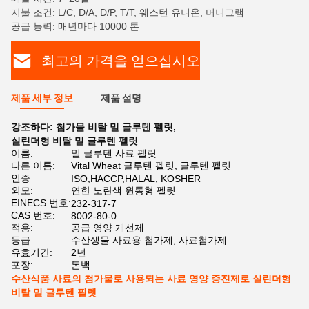
지불 조건: L/C, D/A, D/P, T/T, 웨스턴 유니온, 머니그램
공급 능력: 매년마다 10000 톤
최고의 가격을 얻으십시오
제품 세부 정보
제품 설명
강조하다:
첨가물 비탈 밀 글루텐 펠릿
,
실린더형 비탈 밀 글루텐 펠릿
이름:
밀 글루텐 사료 펠릿
다른 이름:
Vital Wheat 글루텐 펠릿, 글루텐 펠릿
인증:
ISO,HACCP,HALAL, KOSHER
외모:
연한 노란색 원통형 펠릿
EINECS 번호:
232-317-7
CAS 번호:
8002-80-0
적용:
공급 영양 개선제
등급:
수산생물 사료용 첨가제, 사료첨가제
유효기간:
2년
포장:
톤백
수산식품 사료의 첨가물로 사용되는 사료 영양 증진제로 실린더형
비탈 밀 글루텐 필렛