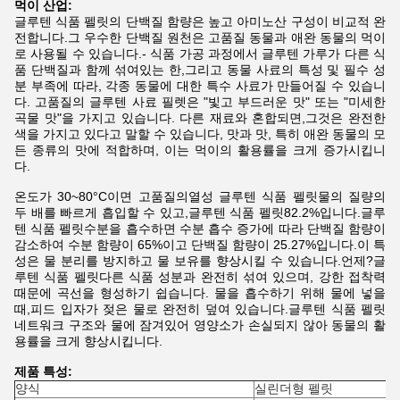
먹이 산업:
글루텐 식품 펠릿의 단백질 함량은 높고 아미노산 구성이 비교적 완
전합니다.그 우수한 단백질 원천은 고품질 동물과 애완 동물의 먹이
로 사용될 수 있습니다.- 식품 가공 과정에서 글루텐 가루가 다른 식
품 단백질과 함께 섞여있는 한,그리고 동물 사료의 특성 및 필수 성
분 부족에 따라, 각종 동물에 대한 특수 사료가 만들어질 수 있습니
다. 고품질의 글루텐 사료 필렛은 "빛고 부드러운 맛" 또는 "미세한
곡물 맛"을 가지고 있습니다. 다른 재료와 혼합되면,그것은 완전한
색을 가지고 있다고 말할 수 있습니다, 맛과 맛, 특히 애완 동물의 모
든 종류의 맛에 적합하며, 이는 먹이의 활용률을 크게 증가시킵니
다.
온도가 30~80°C이면 고품질의
열성 글루텐 식품 펠릿
물의 질량의
두 배를 빠르게 흡입할 수 있고,
글루텐 식품 펠릿
82.2%입니다.
글루
텐 식품 펠릿
수분을 흡수하면 수분 흡수 증가에 따라 단백질 함량이
감소하여 수분 함량이 65%이고 단백질 함량이 25.27%입니다.이 특
성은 물 분리를 방지하고 물 보유를 향상시킬 수 있습니다.언제?
글
루텐 식품 펠릿
다른 식품 성분과 완전히 섞여 있으며, 강한 접착력
때문에 곡선을 형성하기 쉽습니다. 물을 흡수하기 위해 물에 넣을
때,피드 입자가 젖은 물로 완전히 덮여 있습니다.
글루텐 식품 펠릿
네트워크 구조와 물에 잠겨있어 영양소가 손실되지 않아 동물의 활
용률을 크게 향상시킵니다.
제품 특성:
양식
실린더형 펠릿