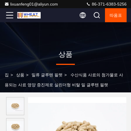
lixuanfeng01@aliyun.com
86-371-6383-5256
따옴표
상품
집
>
상품
>
밀류 글루텐 필렛
>
수산식품 사료의 첨가물로 사
용되는 사료 영양 증진제로 실린더형 비탈 밀 글루텐 필렛