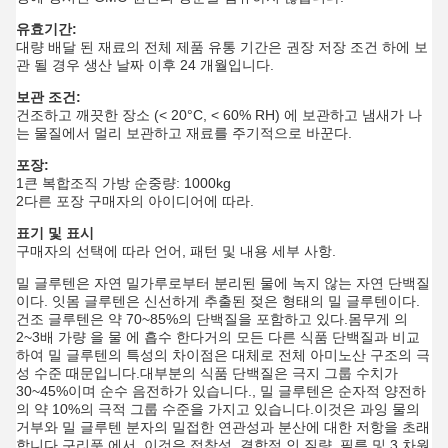
유효기간:
대량 배달 된 재료의 전체 제품 유통 기간은 권장 저장 조건 하에 보
관 될 경우 생산 날짜 이후 24 개월입니다.
보관 조건:
건조하고 깨끗한 장소 (< 20°C, < 60% RH) 에 보관하고 냄새가 나
는 물질에서 멀리 보관하고 재료를 주기적으로 바꾼다.
포장:
1큰 복합조직 가방 순중량: 1000kg
2다른 포장 구매자의 아이디어에 따라.
표기 및 표시
구매자의 선택에 따라 언어, 패턴 및 내용 세부 사항.
밀 글루텐은 자연 밀가루로부터 분리된 물에 녹지 않는 자연 단백질
이다. 잇몸 글루텐은 신선하게 추출된 젖은 형태의 밀 글루텐이다.
건조 글루텐은 약 70~85%의 단백질을 포함하고 있다.몸무게 의
2~3배 가량 을 물 에 흡수 한다거의 모든 다른 식품 단백질과 비교
하여 밀 글루텐의 특성의 차이점은 대체로 전체 아미노산 구조의 극
성 수준 때문입니다.대부분의 식품 단백질은 극지 그룹 수치가
30~45%이며 순수 음전하가 있습니다., 밀 글루텐은 순자적 양전하
의 약 10%의 극적 그룹 수준을 가지고 있습니다.이것은 과잉 물의
거부와 밀 글루텐 분자의 밀접한 연관성과 분산에 대한 저항을 초래
합니다.구리품 에서, 이것은 접착성, 결합적 인 질량, 필름 및 3 차원