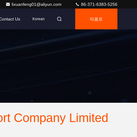
lixuanfeng01@aliyun.com
86-371-6383-5256
Contact Us
따옴표
Korean
rt Company Limited