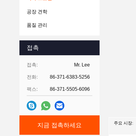
공장 견학
품질 관리
접촉
접촉:
Mr. Lee
전화:
86-371-6383-5256
팩스:
86-371-5505-6096
주요 시장:
지금 접촉하세요