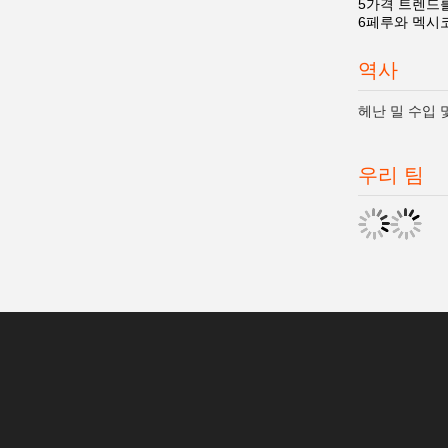
5가격 트렌드를
6페루와 멕시코
역사
헤난 밀 수입 
우리 팀