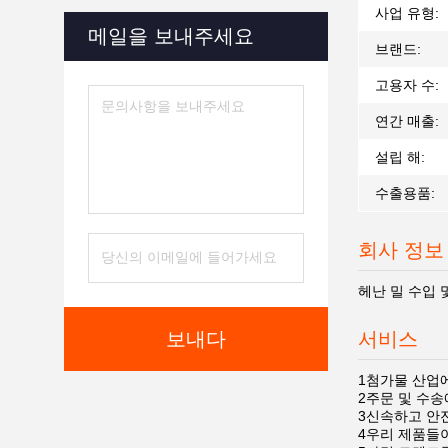
사업 유형:
메일을 보내주세요
브랜드:
고용자 수:
연간 매출:
설립 해:
수출용품:
회사 정보
헤난 밀 수입 
보내다
서비스
1첨가물 산업
2주문 및 수송
3신속하고 안
4우리 제품들