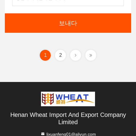
보내다
1
2
Henan Wheat Import And Export Company
Limited
lixuanfeng01@aliyun.com