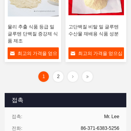
물리 추출 식품 등급 밀
고단백질 비탈 밀 글루텐
글루텐 단백질 증강제 식
수산물 재배용 식품 성분
품 제조
최고의 가격을 얻으
최고의 가격을 얻으십
십시오
시오
1
2
접촉
접촉:
Mr. Lee
전화:
86-371-6383-5256