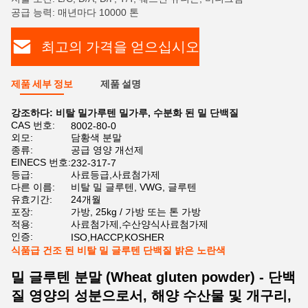
공급 능력: 매년마다 10000 톤
최고의 가격을 얻으십시오
제품 세부 정보
제품 설명
강조하다:
비탈 밀가루텐 밀가루
,
수분화 된 밀 단백질
CAS 번호:
8002-80-0
외모:
담황색 분말
종류:
공급 영양 개선제
EINECS 번호:
232-317-7
등급:
사료등급,사료첨가제
다른 이름:
비탈 밀 글루텐, VWG, 글루텐
유효기간:
24개월
포장:
가방, 25kg / 가방 또는 톤 가방
적용:
사료첨가제,수산양식사료첨가제
인증:
ISO,HACCP,KOSHER
식품급 건조 된 비탈 밀 글루텐 단백질 밝은 노란색
밀 글루텐 분말 (Wheat gluten powder) - 단백
질 영양의 성분으로서, 해양 수산물 및 개구리,