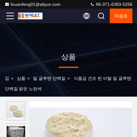
lixuanfeng01@aliyun.com
86-371-6383-5256
따옴표
상품
집
>
상품
>
밀 글루텐 단백질
>
식품급 건조 된 비탈 밀 글루텐
단백질 밝은 노란색