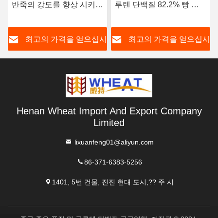
반죽의 강도를 향상 시키기
루텐 단백질 82.2% 빵 케
위해 필수적인 글루텐 분말
이크
시
최고의 가격을 얻으십시
최고의 가격을 얻으십시
오
오
Henan Wheat Import And Export Company
Limited
lixuanfeng01@aliyun.com
86-371-6383-5256
1401, 5번 건물, 진진 현대 도시,?? 주 시