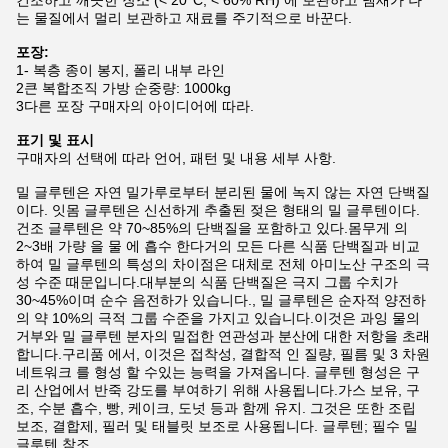
건조하고 깨끗한 장소 (< 20°C, < 60% RH) 에 보관하고 냄새가 나
는 물질에서 멀리 보관하고 재료를 주기적으로 바꾼다.
포장:
1- 복층 종이 봉지, 폴리 내부 라인
2큰 복합조직 가방 순중량: 1000kg
3다른 포장 구매자의 아이디어에 따라.
표기 및 표시
구매자의 선택에 따라 언어, 패턴 및 내용 세부 사항.
밀 글루텐은 자연 밀가루로부터 분리된 물에 녹지 않는 자연 단백질
이다. 잇몸 글루텐은 신선하게 추출된 젖은 형태의 밀 글루텐이다.
건조 글루텐은 약 70~85%의 단백질을 포함하고 있다.몸무게 의
2~3배 가량 을 물 에 흡수 한다거의 모든 다른 식품 단백질과 비교
하여 밀 글루텐의 특성의 차이점은 대체로 전체 아미노산 구조의 극
성 수준 때문입니다.대부분의 식품 단백질은 극지 그룹 수치가
30~45%이며 순수 음전하가 있습니다., 밀 글루텐은 순자적 양전하
의 약 10%의 극적 그룹 수준을 가지고 있습니다.이것은 과잉 물의
거부와 밀 글루텐 분자의 밀접한 연관성과 분산에 대한 저항을 초래
합니다.구리품 에서, 이것은 접착성, 결합적 인 질량, 필름 및 3 차원
네트워크 를 형성 할 수있는 능력을 가져옵니다. 글루텐 형성은 구
리 산업에서 반죽 강도를 부여하기 위해 사용됩니다.가스 보유, 구
조, 수분 흡수, 빵, 케이크, 도넛 등과 함께 유지. 그것은 또한 조립
보조, 결합제, 필러 및 태블릿 보조로 사용됩니다. 글루텐; 필수 밀
글루텐 참조.