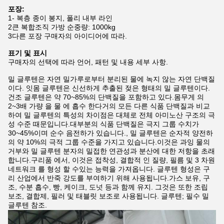
포장:
1- 복층 종이 봉지, 폴리 내부 라인
2큰 복합조직 가방 순중량: 1000kg
3다른 포장 구매자의 아이디어에 따라.
표기 및 표시
구매자의 선택에 따라 언어, 패턴 및 내용 세부 사항.
밀 글루텐은 자연 밀가루로부터 분리된 물에 녹지 않는 자연 단백질
이다. 잇몸 글루텐은 신선하게 추출된 젖은 형태의 밀 글루텐이다.
건조 글루텐은 약 70~85%의 단백질을 포함하고 있다.몸무게 의
2~3배 가량 을 물 에 흡수 한다거의 모든 다른 식품 단백질과 비교
하여 밀 글루텐의 특성의 차이점은 대체로 전체 아미노산 구조의 극
성 수준 때문입니다.대부분의 식품 단백질은 극지 그룹 수치가
30~45%이며 순수 음전하가 있습니다., 밀 글루텐은 순자적 양전하
의 약 10%의 극적 그룹 수준을 가지고 있습니다.이것은 과잉 물의
거부와 밀 글루텐 분자의 밀접한 연관성과 분산에 대한 저항을 초래
합니다.구리품 에서, 이것은 접착성, 결합적 인 질량, 필름 및 3 차원
네트워크 를 형성 할 수있는 능력을 가져옵니다. 글루텐 형성은 구
리 산업에서 반죽 강도를 부여하기 위해 사용됩니다.가스 보유, 구
조, 수분 흡수, 빵, 케이크, 도넛 등과 함께 유지. 그것은 또한 조립
보조, 결합제, 필러 및 태블릿 보조로 사용됩니다. 글루텐; 필수 밀
글루텐 참조.