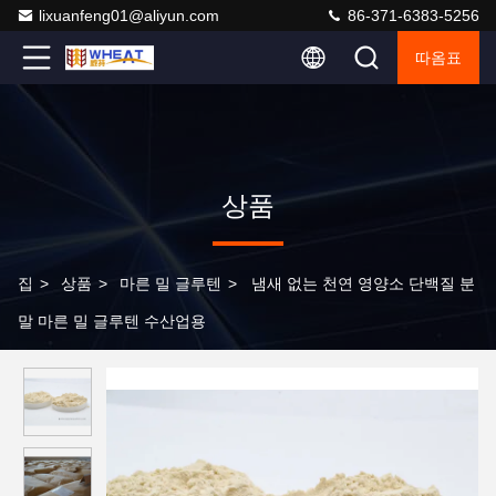
lixuanfeng01@aliyun.com
86-371-6383-5256
따옴표
상품
집
>
상품
>
마른 밀 글루텐
>
냄새 없는 천연 영양소 단백질 분
말 마른 밀 글루텐 수산업용