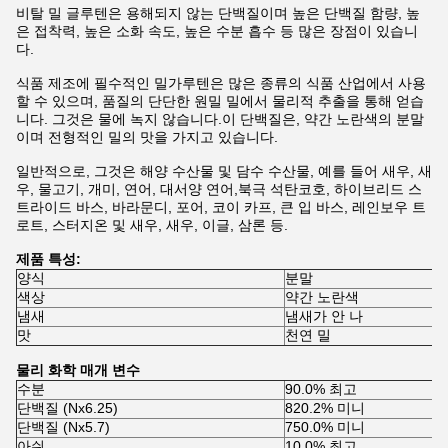
비탈 밀 글루텐은 용해되지 않는 단백질이며 높은 단백질 함량, 높
은 접착력, 높은 소화 속도, 높은 수분 흡수 등 많은 장점이 있습니
다.
식품 제조에 필수적인 밀가루텐은 많은 종류의 식품 산업에서 사용
할 수 있으며, 품질의 단단한 원밀 밀에서 물리적 추출을 통해 얻습
니다. 그것은 물에 녹지 않습니다.이 단백질은, 약간 노란색의 분말
이며 전형적인 밀의 맛을 가지고 있습니다.
일반적으로, 그것은 해양 수산물 및 담수 수산물, 예를 들어 새우, 새
우, 물고기, 개미, 연어, 대서양 연어,북극 석탄코호, 하이브리드 스
트라이드 바스, 바라문디, 포어, 코이 카프, 큰 입 바스, 레인보우 트
로트, 스터지온 및 새우, 새우, 이글, 삼론 등.
제품 특성:
양식
분말
색상
약간 노란색
냄새
냄새가 안 나
맛
천연 밀
물리 화학 매개 변수
수분
90.0% 최고
단백질 (Nx6.25)
820.2% 미니
단백질 (Nx5.7)
750.0% 미니
아쉬
10.0% 최고