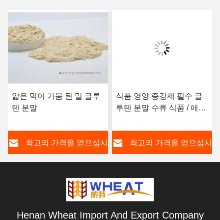
얇은 먹이 가뭄 된 밀 글루
식품 영양 증강제 필수 글
텐 분말
루텐 분말 수류 식품 / 애완
동물 식품 응용
시
최고의 가격을 얻으십시
최고의 가격을 얻으십시
오
오
Henan Wheat Import And Export Company