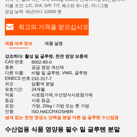
지불 조건: L/C, D/A, D/P, T/T, 웨스턴 유니온, 머니그램
공급 능력: 매년마다 10000 톤
최고의 가격을 얻으십시오
제품 세부 정보
제품 설명
강조하다:
활성 밀 글루텐
,
천연 영양 보충제
CAS 번호:
8002-80-0
종류:
공급 영양 개선제
다른 이름:
비탈 밀 글루텐, VWG, 글루텐
EINECS 번호:
232-317-7
외모:
담황색 분말
유효기간:
24개월
적용:
사료첨가제,수산양식사료첨가제
등급:
사료 등급,
포장:
가방, 25kg / 가방 또는 톤 가방
인증:
ISO,HACCP,KOSHER
냄새 없는 천연 영양소 단백질 분말 마른 밀 글루텐 수산업용
수산업용 식품 영양용 필수 밀 글루텐 분말