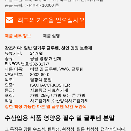
공급 능력: 매년마다 10000 톤
최고의 가격을 얻으십시오
제품 세부 정보
제품 설명
강조하다:
일반 밀가루 글루텐
,
천연 영양 보충제
유효기간:
24개월
종류:
공급 영양 개선제
EINECS 번호:
232-317-7
다른 이름:
비탈 밀 글루텐, VWG, 글루텐
CAS 번호:
8002-80-0
외모:
담황색 분말
인증:
ISO,HACCP,KOSHER
등급:
사료등급,사료첨가제
포장:
가방, 25kg / 가방 또는 톤 가방
적용:
사료첨가제,수산양식사료첨가제
강한 확장 가능한 마른 밀 글루텐 약간 노란색
수산업용 식품 영양용 필수 밀 글루텐 분말
그 특징은 강한 수소성, 탄력성, 확장성, 필름 형성성, 접착성입니다.