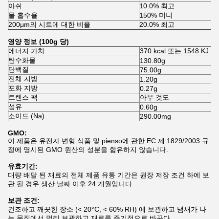
아쉬
10.0% 최고
물 흡수율
150% 미니
200μm의 시트에 대한 비율
20.0% 최고
영양 정보 (100g 당)
에너지 가치
370 kcal 또는 1548 KJ
탄수화물
130.80g
단백질
75.00g
전체 지방
1.20g
포화 지방
0.27g
트랜스 팩
아무 것도
섬유
0.60g
소이드 (Na)
290.00mg
GMO:
이 제품은 유전자 변형 식품 및 pienso에 관한 EC 제 1829/2003 규
정에 명시된 GMO 원산의 성분을 함유하지 않습니다.
유효기간:
대량 배달 된 재료의 전체 제품 유통 기간은 권장 저장 조건 하에 보
관 될 경우 생산 날짜 이후 24 개월입니다.
보관 조건:
건조하고 깨끗한 장소 (< 20°C, < 60% RH) 에 보관하고 냄새가 나
는 물질에서 멀리 보관하고 재료를 주기적으로 바꾼다.