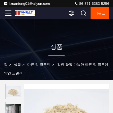
lixuanfeng01@aliyun.com
86-371-6383-5256
따옴표
상품
집
>
상품
>
마른 밀 글루텐
>
강한 확장 가능한 마른 밀 글루텐
약간 노란색