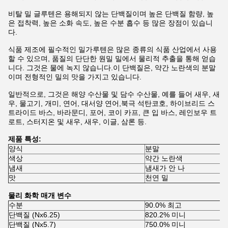
비탈 밀 글루텐은 용해되지 않는 단백질이며 높은 단백질 함량, 높
은 접착력, 높은 소화 속도, 높은 수분 흡수 등 많은 장점이 있습니
다.
식품 제조에 필수적인 밀가루텐은 많은 종류의 식품 산업에서 사용
할 수 있으며, 품질의 단단한 원밀 밀에서 물리적 추출을 통해 얻습
니다. 그것은 물에 녹지 않습니다.이 단백질은, 약간 노란색의 분말
이며 전형적인 밀의 맛을 가지고 있습니다.
일반적으로, 그것은 해양 수산물 및 담수 수산물, 예를 들어 새우, 새
우, 물고기, 개미, 연어, 대서양 연어,북극 석탄코호, 하이브리드 스
트라이드 바스, 바라문디, 포어, 코이 카프, 큰 입 바스, 레인보우 트
로트, 스터지온 및 새우, 새우, 이글, 삼론 등.
제품 특성:
양식
분말
색상
약간 노란색
냄새
냄새가 안 나
맛
천연 밀
물리 화학 매개 변수
수분
90.0% 최고
단백질 (Nx6.25)
820.2% 미니
단백질 (Nx5.7)
750.0% 미니