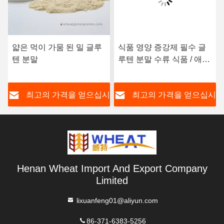
얇은 먹이 가뭄 된 밀 글루
식품 영양 증강제 필수 글
텐 분말
루텐 분말 수류 식품 / 애완
동물 식품 응용
시
최고의 가격을 얻으십시
최고의 가격을 얻으십시
오
오
Henan Wheat Import And Export Company
Limited
lixuanfeng01@aliyun.com
86-371-6383-5256