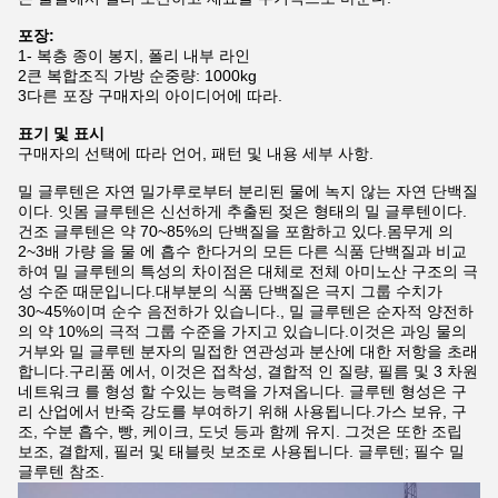
포장:
1- 복층 종이 봉지, 폴리 내부 라인
2큰 복합조직 가방 순중량: 1000kg
3다른 포장 구매자의 아이디어에 따라.
표기 및 표시
구매자의 선택에 따라 언어, 패턴 및 내용 세부 사항.
밀 글루텐은 자연 밀가루로부터 분리된 물에 녹지 않는 자연 단백질
이다. 잇몸 글루텐은 신선하게 추출된 젖은 형태의 밀 글루텐이다.
건조 글루텐은 약 70~85%의 단백질을 포함하고 있다.몸무게 의
2~3배 가량 을 물 에 흡수 한다거의 모든 다른 식품 단백질과 비교
하여 밀 글루텐의 특성의 차이점은 대체로 전체 아미노산 구조의 극
성 수준 때문입니다.대부분의 식품 단백질은 극지 그룹 수치가
30~45%이며 순수 음전하가 있습니다., 밀 글루텐은 순자적 양전하
의 약 10%의 극적 그룹 수준을 가지고 있습니다.이것은 과잉 물의
거부와 밀 글루텐 분자의 밀접한 연관성과 분산에 대한 저항을 초래
합니다.구리품 에서, 이것은 접착성, 결합적 인 질량, 필름 및 3 차원
네트워크 를 형성 할 수있는 능력을 가져옵니다. 글루텐 형성은 구
리 산업에서 반죽 강도를 부여하기 위해 사용됩니다.가스 보유, 구
조, 수분 흡수, 빵, 케이크, 도넛 등과 함께 유지. 그것은 또한 조립
보조, 결합제, 필러 및 태블릿 보조로 사용됩니다. 글루텐; 필수 밀
글루텐 참조.