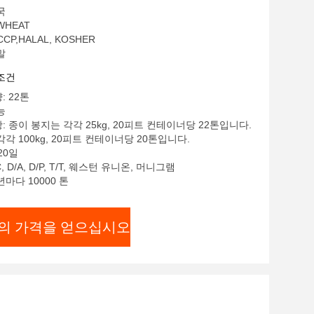
국
WHEAT
CCP,HALAL, KOSHER
말
조건
: 22톤
능
: 종이 봉지는 각각 25kg, 20피트 컨테이너당 22톤입니다.
각각 100kg, 20피트 컨테이너당 20톤입니다.
20일
, D/A, D/P, T/T, 웨스턴 유니온, 머니그램
년마다 10000 톤
의 가격을 얻으십시오