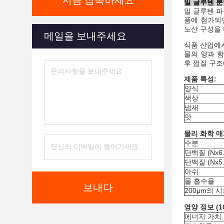
지금 접촉하세요
밀 글루텐 분
밀 글루텐 파
품에 첨가되
노산 구성을
메일을 보내주세요
식품 산업에서
물의 양과 함
후 껍질 구조
제품 특성:
양식
색상
냄새
맛
물리 화학 매
수분
단백질 (Nx6.
단백질 (Nx5.
아쉬
물 흡수율
보내다
200μm의 
영양 정보 (1
에너지 가치