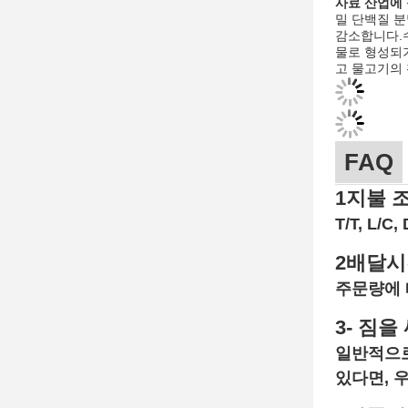
사료 산업에 
밀 단백질 분
감소합니다.수
물로 형성되기
고 물고기의 
FAQ
1지불 
T/T, L/
2배달시
주문량에 
3- 짐을
일반적으로 
있다면, 