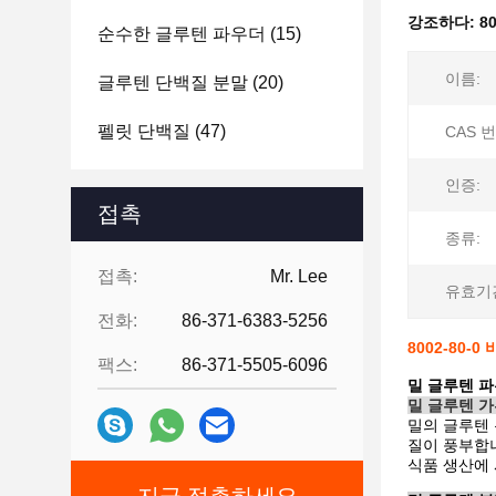
강조하다:
8
순수한 글루텐 파우더
(15)
이름:
글루텐 단백질 분말
(20)
펠릿 단백질
(47)
CAS 번
인증:
접촉
종류:
접촉:
Mr. Lee
유효기
전화:
86-371-6383-5256
8002-80-
팩스:
86-371-5505-6096
밀 글루텐 
밀 글루텐 가
밀의 글루텐
질이 풍부합니
식품 생산에