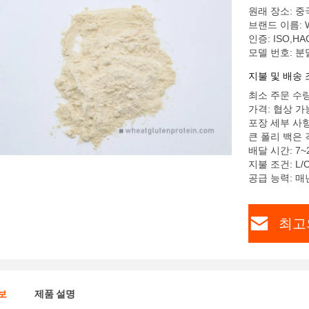
원래 장소: 중
브랜드 이름: 
인증: ISO,HA
모델 번호: 분
지불 및 배송 
최소 주문 수량
가격: 협상 가
포장 세부 사항
큰 폴리 백은 
배달 시간: 7~
지불 조건: L/C
공급 능력: 매
최고
보
제품 설명