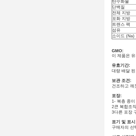
탄수화물
단백질
전체 지방
포화 지방
트랜스 팩
섬유
소이드 (Na)
GMO:
이 제품은 유전
유효기간:
대량 배달 된
보관 조건:
건조하고 깨끗
포장:
1- 복층 종이
2큰 복합조직 
3다른 포장 
표기 및 표시
구매자의 선택