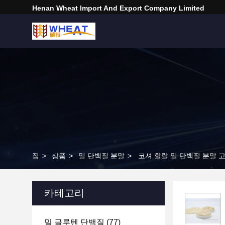
Henan Wheat Import And Export Company Limited
집
>
상품
>
밀 단백질 분말
>
코셔 할랄 밀 단백질 분말 
카테고리
밀 글루텐 단백질
(77)