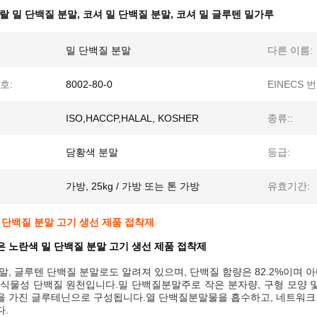
랄 밀 단백질 분말
,
코셔 밀 단백질 분말
,
코셔 밀 글루텐 밀가루
밀 단백질 분말
다른 이름:
호:
8002-80-0
EINECS 번
ISO,HACCP,HALAL, KOSHER
종류::
담황색 분말
등급:
가방, 25kg / 가방 또는 톤 가방
유효기간:
 단백질 분말 고기 생선 제품 접착제
 노란색 밀 단백질 분말 고기 생선 제품 접착제
말, 글루텐 단백질 분말로도 알려져 있으며, 단백질 함량은 82.2%이며 
 식물성 단백질 원천입니다.
밀 단백질
분말
주로 작은 분자량, 구형 모양 
을 가진 글루테닌으로 구성됩니다.
열 단백질
분말
물을 흡수하고, 네트워크
다.