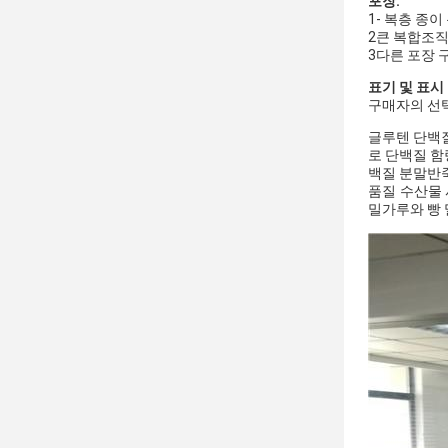
포장:
1- 복층 종이
2큰 복합조직 
3다른 포장 
표기 및 표시
구매자의 선택
글루텐 단백질
로 단백질 함
백질 분말
반
품질 수산물 
밀가루와 빵