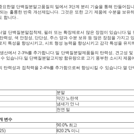
중요한
열 단백질
분말
고품질의 밀에서 3단계 분리 기술을 통해 만들어집니
용되는 훌륭한 반죽 개선제입니다. 그것은 또한 고기 제품에 수분을 보유
 합니다..
서
열 단백질
분말
접착제, 필러 또는 확장제로서 많은 장점이 있습니다.
밀
탄력성, 색 안정성, 단단성, 주스 양과 수분 보유 등 많은 장점을 가지고
로지 특성을 향상시키고, 시트 형성 능력을 향상시키고 감각 특성을 유지
생산에서 2-3%를 추가합니다.
밀 단백질
분말
제품들의 탄력성, 견고성 및
 수 있습니다.
밀 단백질
분말
고지방 함유량으로 고기 풍부한 소시지 제품
 탄력성과 접착력을 2-4%를 추가함으로써 향상시킬 수 있습니다.
열 단
분말
약간 노란색
냄새가 안 나
천연 밀
개 변수
90.0% 최고
25)
820.2% 미니