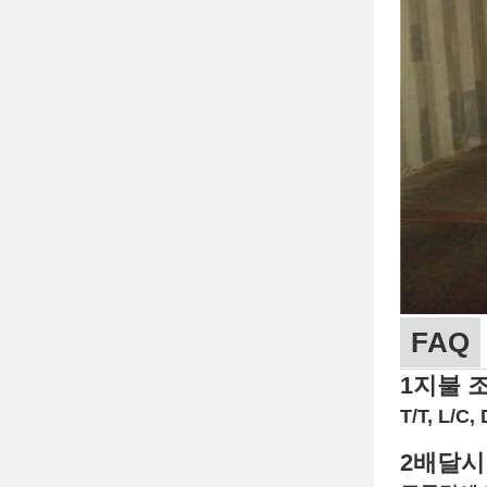
FAQ
1지불 
T/T, L/
2배달시