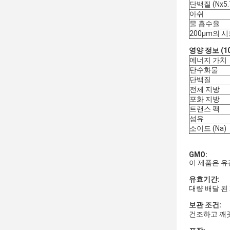
단백질 (Nx5.
아쉬
물 흡수율
200μm의 
영양 정보 (10
에너지 가치
탄수화물
단백질
전체 지방
포화 지방
트랜스 팩
섬유
소이드 (Na)
GMO:
이 제품은 유전
유효기간:
대량 배달 된
보관 조건:
건조하고 깨끗한