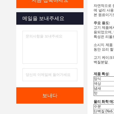
지금 접촉하세요
자연적으로 
에 널리 사
본 원료이기도
메일을 보내주세요
주요 용도:
고기 제품에
용되었으며, 
특성은 리올
소시지 제품 
동안 요리 할
고기 케이크의
백질
분말
.
제품 특성:
양식
색상
냄새
맛
보내다
물리 화학 매
수분
단백질 (Nx6.