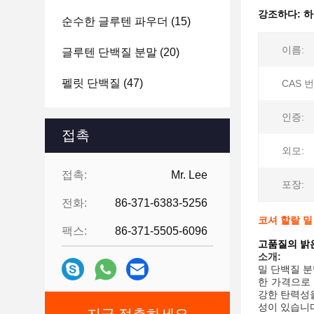
강조하다:
하
순수한 글루텐 파우더
(15)
이름:
글루텐 단백질 분말
(20)
펠릿 단백질
(47)
CAS 번
인증:
접촉
외모:
접촉:
Mr. Lee
포장:
전화:
86-371-6383-5256
코셔 할랄 밀
팩스:
86-371-5505-6096
고품질의 밝은
소개:
밀 단백질 분
한 가격으로
강한 탄력성
성이 있습니