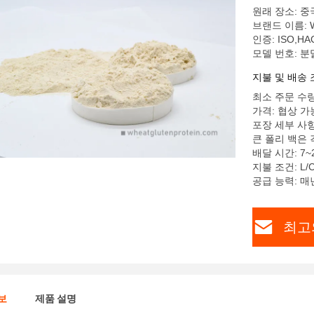
원래 장소: 중
브랜드 이름: 
인증: ISO,HA
모델 번호: 분
지불 및 배송 
최소 주문 수량
가격: 협상 가
포장 세부 사항
큰 폴리 백은 
배달 시간: 7~
지불 조건: L/C
공급 능력: 매
최고
보
제품 설명