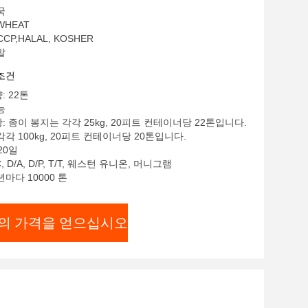
국
WHEAT
CCP,HALAL, KOSHER
말
조건
: 22톤
능
: 종이 봉지는 각각 25kg, 20피트 컨테이너당 22톤입니다.
각각 100kg, 20피트 컨테이너당 20톤입니다.
20일
, D/A, D/P, T/T, 웨스턴 유니온, 머니그램
년마다 10000 톤
의 가격을 얻으십시오