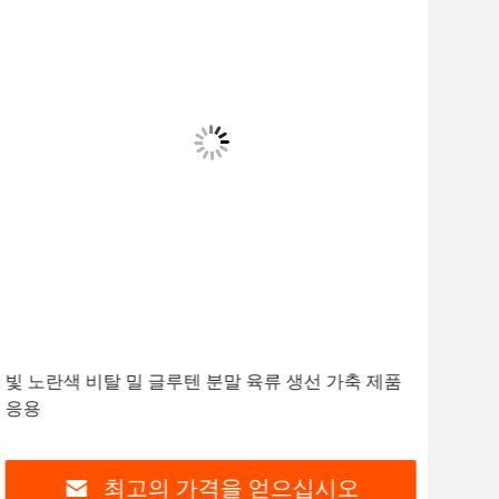
빛 노란색 비탈 밀 글루텐 분말 육류 생선 가축 제품
82
응용
와 
최고의 가격을 얻으십시오