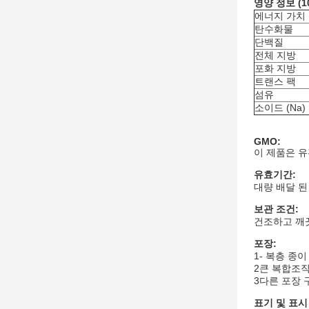
영양 정보 (1
에너지 가치
탄수화물
단백질
전체 지방
포화 지방
트랜스 팩
섬유
소이드 (Na)
GMO:
이 제품은 유전
유효기간:
대량 배달 된
보관 조건:
건조하고 깨끗
포장:
1- 복층 종이
2큰 복합조직 
3다른 포장 
표기 및 표시