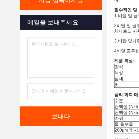
지금 접촉하세요
야.
필수적인 밀 
1.비탈 밀 
메일을 보내주세요
2비탈 밀 글
체제로도 사
3.비탈 밀
4비밀 글루텐
제품 특성:
양식
색상
냄새
맛
물리 화학 매
수분
단백질 (Nx6.
단백질 (Nx5.
보내다
아쉬
물 흡수율
200μm의 