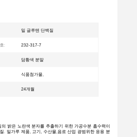
밀 글루텐 단백질
호:
232-317-7
담황색 분말
식품첨가물,
24개월
백질의 밝은 노란색 분자를 추출하기 위한 가공수분 흡수력이
성질. 밀가루 제품, 고기, 수산물,음료 산업 광범위한 응용 분