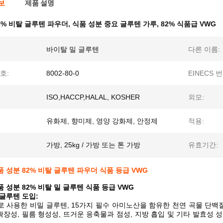
보
제품 설명
2% 비탈 글루텐 파우더
,
식품 성분 중요 글루텐 가루
,
82% 식품급 VWG
바이탈 밀 글루텐
다른 이름:
호:
8002-80-0
EINECS 번
ISO,HACCP,HALAL, KOSHER
외모:
유화제, 향미제, 영양 강화제, 안정제
적용:
가방, 25kg / 가방 또는 톤 가방
유효기간:
 성분 82% 비탈 글루텐 파우더 식품 등급 VWG
 성분 82% 비탈 밀 글루텐 식품 등급 VWG
글루텐 도입:
로 사용한 비밀 글루텐, 15가지 필수 아미노산을 함유한 천연 곡물 단
 확장성, 필름 형성성, 뜨거운 응축물과 점성, 지방 흡입 및 기타 발효성 