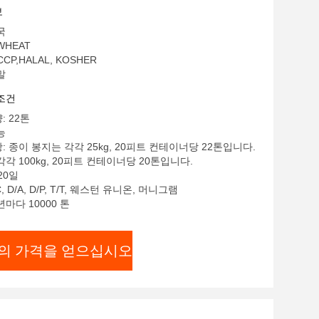
보
국
WHEAT
CCP,HALAL, KOSHER
말
조건
: 22톤
능
: 종이 봉지는 각각 25kg, 20피트 컨테이너당 22톤입니다.
각각 100kg, 20피트 컨테이너당 20톤입니다.
20일
, D/A, D/P, T/T, 웨스턴 유니온, 머니그램
년마다 10000 톤
의 가격을 얻으십시오