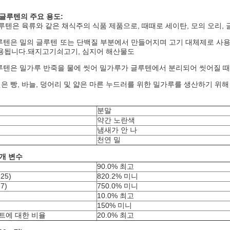
글루텐의 주요 용도:
글루텐은 육류와 같은 채식주의 식품 제품으로, 때때로 세이탄, 모의 오리,
루텐은 밀의 글루텐 또는 단백질 부분에서 만들어지며 고기 대체제로 사용
용됩니다.돼지고기쇠고기, 심지어 해산물도
가루텐은 밀가루 반죽을 물에 씻어 밀가루가 글루텐에서 분리되어 씻어질 
은 빵, 바늘, 덩어리 및 얇은 마른 누드러를 위한 밀가루를 생산하기 위
분말
약간 노란색
냄새가 안 나
천연 밀
개 변수
90.0% 최고
25)
820.2% 미니
7)
750.0% 미니
10.0% 최고
150% 미니
시트에 대한 비율
20.0% 최고