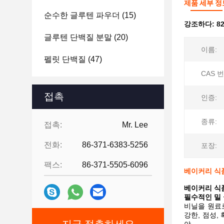
제품 세부 정
순수한 글루텐 파우더
(15)
강조하다:
8
글루텐 단백질 분말
(20)
이름:
펠릿 단백질
(47)
CAS 번
접촉
인증:
종류:
접촉:
Mr. Lee
전화:
86-371-6383-5256
포장:
팩스:
86-371-5505-6096
베이커리 식품
베이커리 식품
필수적인 밀 
비닐을 원료
강한, 점성,