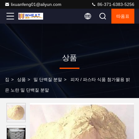
lixuanfeng01@aliyun.com
86-371-6383-5256
따옴표
상품
집
>
상품
>
밀 단백질 분말
>
피자 / 파스타 식품 첨가물용 밝
은 노란 밀 단백질 분말