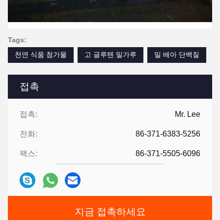
Tags:
천연 식품 첨가물
고 글루텐 밀가루
밀 배아 단백질
접촉
접촉:
Mr. Lee
전화:
86-371-6383-5256
팩스:
86-371-5505-6096
지금 접촉하세요