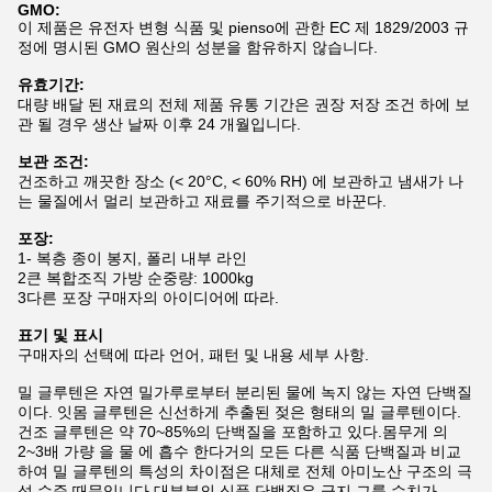
GMO:
이 제품은 유전자 변형 식품 및 pienso에 관한 EC 제 1829/2003 규
정에 명시된 GMO 원산의 성분을 함유하지 않습니다.
유효기간:
대량 배달 된 재료의 전체 제품 유통 기간은 권장 저장 조건 하에 보
관 될 경우 생산 날짜 이후 24 개월입니다.
보관 조건:
건조하고 깨끗한 장소 (< 20°C, < 60% RH) 에 보관하고 냄새가 나
는 물질에서 멀리 보관하고 재료를 주기적으로 바꾼다.
포장:
1- 복층 종이 봉지, 폴리 내부 라인
2큰 복합조직 가방 순중량: 1000kg
3다른 포장 구매자의 아이디어에 따라.
표기 및 표시
구매자의 선택에 따라 언어, 패턴 및 내용 세부 사항.
밀 글루텐은 자연 밀가루로부터 분리된 물에 녹지 않는 자연 단백질
이다. 잇몸 글루텐은 신선하게 추출된 젖은 형태의 밀 글루텐이다.
건조 글루텐은 약 70~85%의 단백질을 포함하고 있다.몸무게 의
2~3배 가량 을 물 에 흡수 한다거의 모든 다른 식품 단백질과 비교
하여 밀 글루텐의 특성의 차이점은 대체로 전체 아미노산 구조의 극
성 수준 때문입니다.대부분의 식품 단백질은 극지 그룹 수치가