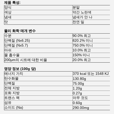
제품 특성:
양식
분말
색상
약간 노란색
냄새
냄새가 안 나
맛
천연 밀
물리 화학 매개 변수
수분
90.0% 최고
단백질 (Nx6.25)
820.2% 미니
단백질 (Nx5.7)
750.0% 미니
아쉬
10.0% 최고
물 흡수율
150% 미니
200μm의 시트에 대한 비율
20.0% 최고
영양 정보 (100g 당)
에너지 가치
370 kcal 또는 1548 KJ
탄수화물
130.80g
단백질
75.00g
전체 지방
1.20g
포화 지방
0.27g
트랜스 팩
아무 것도
섬유
0.60g
소이드 (Na)
290.00mg