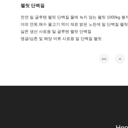
펠릿 단백질
천연 밀 글루텐 펠릿 단백질 물에 녹지 않는 펠릿 1000kg 봉
야외 연못,해수 물고기 먹이 재료 밝은 노란색 밀 단백질 펠릿
살몬 생선 사료용 밀 글루텐 펠릿 단백질
앵글/삼촌 및 해양 어류 사료용 밀 단백질 펠릿
<<
<
Hen