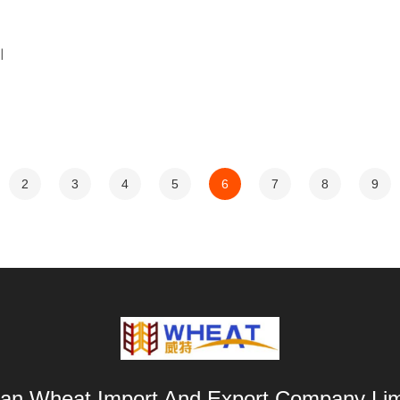
지
2
3
4
5
6
7
8
9
an Wheat Import And Export Company Lim