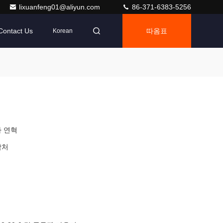
lixuanfeng01@aliyun.com
86-371-6383-5256
Contact Us
따옴표
Korean
 연혁
락처