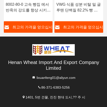
8002-80-0 고속 빵집 에서
VWG 식품 성분 비탈 밀 글
반죽의 강도를 향상 시키기
루텐 단백질 82.2% 빵 케
위해 필수적인 글루텐 분말
이크
시
최고의 가격을 얻으십시
최고의 가격을 얻으십시
오
오
Henan Wheat Import And Export Company
Limited
lixuanfeng01@aliyun.com
86-371-6383-5256
1401, 5번 건물, 진진 현대 도시,?? 주 시