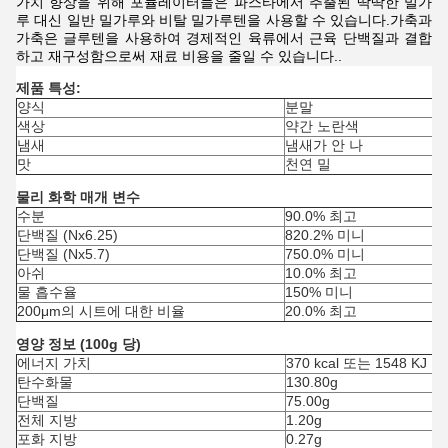
가치 향상을 위해 포뮬레이터들은 파스타에서 추출된 딱딱한 밀가
루 대신 일반 밀가루와 비탈 밀가루텐을 사용할 수 있습니다.가축과
가축은 글루텐을 사용하여 경제적인 육류에서 근육 단백질과 결합
하고 재구성함으로써 재료 비용을 줄일 수 있습니다..
제품 특성:
양식
분말
색상
약간 노란색
냄새
냄새가 안 나
맛
천연 밀
물리 화학 매개 변수
수분
90.0% 최고
단백질 (Nx6.25)
820.2% 미니
단백질 (Nx5.7)
750.0% 미니
아쉬
10.0% 최고
물 흡수율
150% 미니
200μm의 시트에 대한 비율
20.0% 최고
영양 정보 (100g 당)
에너지 가치
370 kcal 또는 1548 KJ
탄수화물
130.80g
단백질
75.00g
전체 지방
1.20g
포화 지방
0.27g