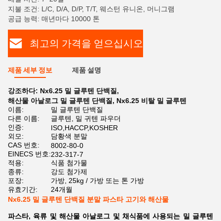
지불 조건: L/C, D/A, D/P, T/T, 웨스턴 유니온, 머니그램
공급 능력: 매년마다 10000 톤
최고의 가격을 얻으십시오
제품 세부 정보
제품 설명
강조하다:
Nx6.25 밀 글루텐 단백질
,
해산물 아날로그 밀 글루텐 단백질
,
Nx6.25 비탈 밀 글루텐
이름:
밀 글루텐 단백질
다른 이름:
글루텐, 밀 귀텐 파우더
인증:
ISO,HACCP,KOSHER
외모:
담황색 분말
CAS 번호:
8002-80-0
EINECS 번호:
232-317-7
적용:
식품 첨가물
종류:
강도 첨가제
포장:
가방, 25kg / 가방 또는 톤 가방
유효기간:
24개월
Nx6.25 밀 글루텐 단백질 분말 파스타 고기와 해산물
파스타, 육류 및 해산물 아날로그 및 채식품에 사용되는 밀 글루텐