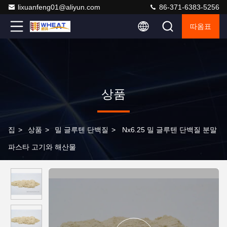
lixuanfeng01@aliyun.com
86-371-6383-5256
따옴표
상품
집
>
상품
>
밀 글루텐 단백질
>
Nx6.25 밀 글루텐 단백질 분말
파스타 고기와 해산물