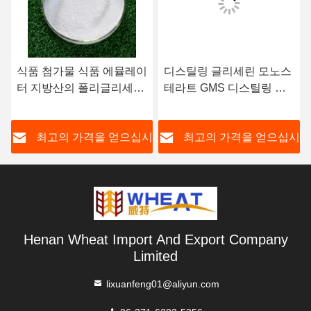
식품 첨가물 식품 에뮬레이
디스틸링 글리세린 모노스
터 지방산의 폴리글리세롤
테라트 GMS 디스틸링 모
에스테르 PGE E475
노글리세라이드 DMG90
시
최고의 가격을 얻으십시
최고의 가격을 얻으십시
오
오
Henan Wheat Import And Export Company
Limited
lixuanfeng01@aliyun.com