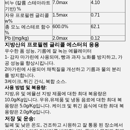
7.0max
4.10
비누 (칼륨 스테아라트
기반) %
1.5max
0.71
자유 프로필렌 글리콜
w%
600.0%
62.1
총 모노 에스테르 함수
%
Pb ((mg/kg)
2.0max
0.12
지방산의 프로필렌 글리콜 에스터의 응용
우수한 폼 성능, 기름에 잘 녹는 에뮬레이터
1- 감자 마가린에 사용되며, 빵과 과자 노화를 방지하고, 가
공 성능을 향상시킵니다.
2마가린에 사용되어 채찍질을 개선하고 기름과 물의 분리
를 방지합니다.
3케이크, 튀긴 간식, 복합 소스.
사용 방법 및 복용량:
지방,유 및 에뮬션 지방 제품에 대한 최대 복용량은
10.0g/Kg입니다. 우유,유제품 및 냉동 음료에 대한 최대 복
용량은 5.0g/Kg입니다. 케이크 및 튀긴 음식에 대한 최대 복
용량은 2.0g/Kg입니다.
저장 및 운송:
밀폐 및 낮은 온도, 건조하고 시원하고 잘 통풍 된 장소에서