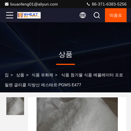
lixuanfeng01@aliyun.com
86-371-6383-5256
따옴표
상품
집
>
상품
>
식품 유화제
>
식품 첨가물 식품 에뮬레이터 프로
필렌 글리콜 지방산 에스테르 PGMS E477