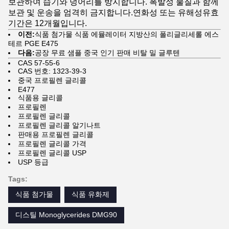
보관하여 습기와 덩어리를 방지합니다. 폭발성 물질과 함께
보관 및 운송을 엄격히 금지합니다.연화성 또는 유해성유효
기간은 12개월입니다.
이전:
식품 첨가물 식품 에뮬레이터 지방산의 폴리글리세롤 에스
테르 PGE E475
다음:
공장 무료 샘플 중국 인기 판매 비탈 밀 글루텐
CAS 57-55-6
CAS 번호: 1323-39-3
중국 프로필렌 글리콜
E477
식품용 글리콜
프로필렌
프로필렌 글리콜
프로필렌 글리콜 알기나트
판매용 프로필렌 글리콜
프로필렌 글리콜 가격
프로필렌 글리콜 USP
USP 등급
Tags:
식품 첨가물
식품 유화제
디스틸 Monoglycerides DMG90