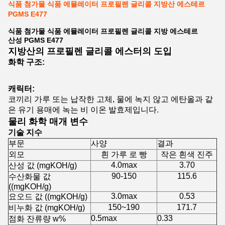
식품 첨가물 식품 에뮬레이터 프로필렌 글리콜 지방산 에스테르
PGMS E477
식품 첨가물 식품 에뮬레이터 프로필렌 글리콜 지방 에스테르
산성 PGMS E477
지방산의 프로필렌 글리콜 에스터의 도입
화학 구조:
캐릭터:
코끼리 가루 또는 납작한 고체, 물에 녹지 않고 에탄올과 같
은 유기 용매에 녹는 비 이온 발효제입니다.
물리 화학 매개 변수
기술 지수
부문
사양
결과
외모
흰 가루 로 빵
작은 흰색 진주
4.0max
3.70
산성 값 (mgKOH/g)
90-150
115.6
수산화물 값
((mgKOH/g)
3.0max
0.53
요오드 값 ((mgKOH/g)
150~190
171.7
비누화 값 (mgKOH/g)
0.5max
0.33
점화 잔류량 w%